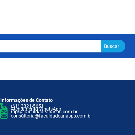
Buscar
Informações de Contato
(61) 3321-5651
Atendimento WhatsApp
rpps@faculdadeanasps.com.br
consultoria@faculdadeanasps.com.br