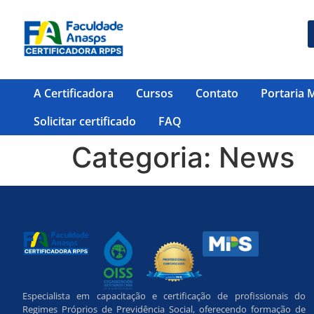
A Certificadora
Cursos
Contato
Portaria 
Solicitar certificado
FAQ
Categoria:
News
Especialista em capacitação e certificação de profissionais do
Regimes Próprios de Previdência Social, oferecendo formação de