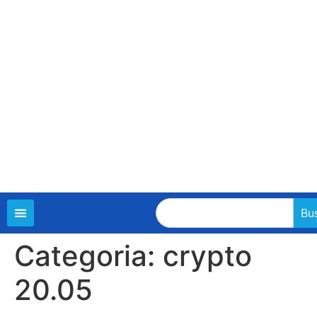
Bu
Categoria:
crypto
20.05