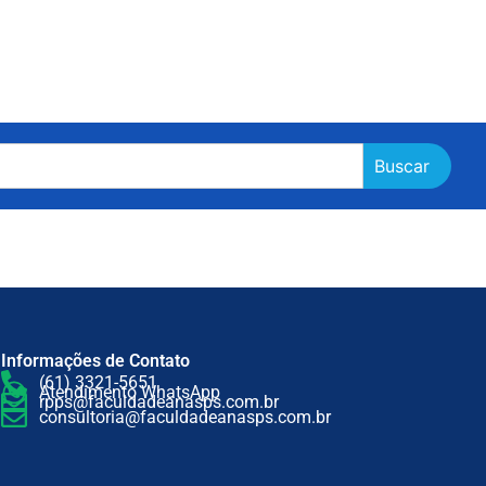
Buscar
Informações de Contato
(61) 3321-5651
Atendimento WhatsApp
rpps@faculdadeanasps.com.br
consultoria@faculdadeanasps.com.br