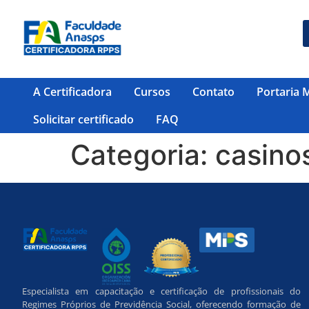
A Certificadora
Cursos
Contato
Portaria 
Solicitar certificado
FAQ
Categoria:
casino
Especialista em capacitação e certificação de profissionais do
Regimes Próprios de Previdência Social, oferecendo formação de